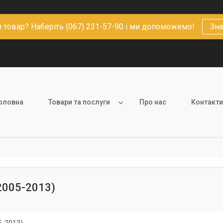
 товар? Наберіть (067) 231-57-90 і ми допоможемо!
Зна
оловна
Товари та послуги
Про нас
Контакти
2005-2013)