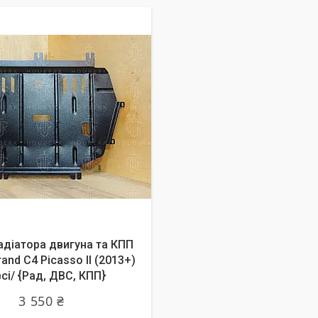
адіатора двигуна та КПП
rand C4 Picasso II (2013+)
всі/ {Рад, ДВС, КПП}
3 550 ₴