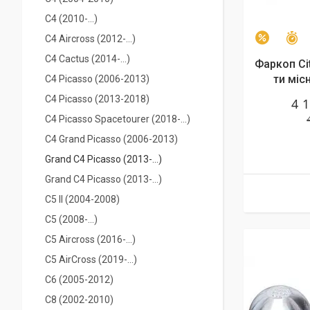
С4 (2010-...)
C4 Aircross (2012-...)
З
–2%
С4 Cactus (2014-...)
Фаркоп Cit
ти міс
C4 Picasso (2006-2013)
C4 Picasso (2013-2018)
4 
C4 Picasso Spacetourer (2018-...)
C4 Grand Picasso (2006-2013)
Grand С4 Picasso (2013-...)
Grand С4 Picasso (2013-...)
C5 II (2004-2008)
С5 (2008-...)
C5 Aircross (2016-...)
C5 AirCross (2019-…)
C6 (2005-2012)
С8 (2002-2010)