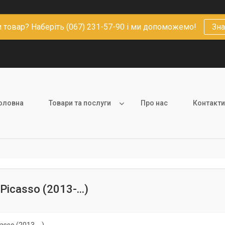
 товар? Наберіть (067) 231-57-90 і ми допоможемо!
Зна
оловна
Товари та послуги
Про нас
Контакти
Picasso (2013-...)