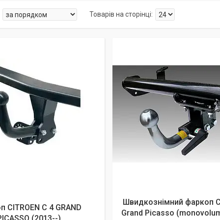
Швидкознімний фаркоп C
п CITROEN C 4 GRAND
Grand Picasso (monovolum
PICASSO (2013--)