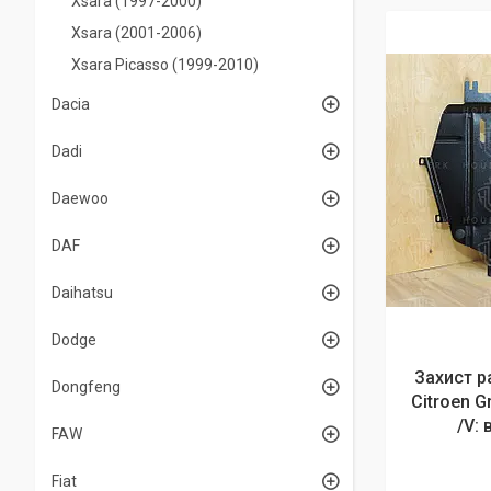
Xsara (1997-2000)
Xsara (2001-2006)
Xsara Picasso (1999-2010)
Dacia
Dadi
Daewoo
DAF
Daihatsu
Dodge
Захист р
Dongfeng
Citroen G
/V: 
FAW
Fiat