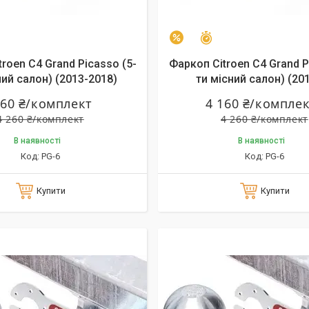
алишилось 26 днів
Залишилось 26 днів
–2%
roen C4 Grand Picasso (5-
Фаркоп Citroen C4 Grand P
ний салон) (2013-2018)
ти місний салон) (2018
160 ₴/комплект
4 160 ₴/компле
4 260 ₴/комплект
4 260 ₴/комплект
В наявності
В наявності
PG-6
PG-6
Купити
Купити