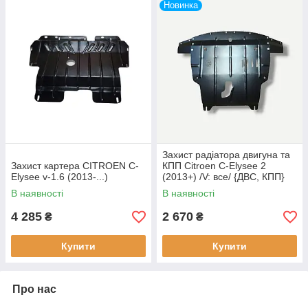
Новинка
Захист радіатора двигуна та
Захист картера CITROEN C-
КПП Citroen C-Elysee 2
Elysee v-1.6 (2013-...)
(2013+) /V: все/ {ДВС, КПП}
В наявності
В наявності
4 285
2 670
₴
₴
Купити
Купити
Про нас