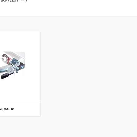
back) (2011-…)
аркопи