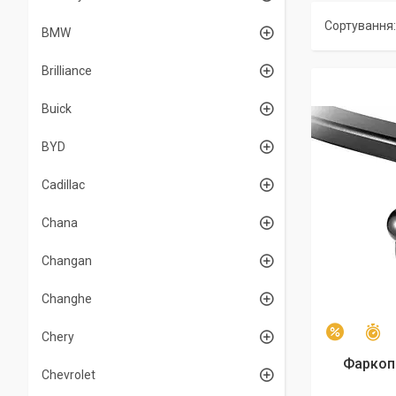
BMW
Brilliance
Buick
BYD
Cadillac
Chana
Changan
Changhe
З
–3%
Chery
Фаркоп 
Chevrolet