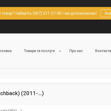
 товар? Наберіть (067) 231-57-90 і ми допоможемо!
Зна
оловна
Товари та послуги
Про нас
Контакти
tchback) (2011-…)