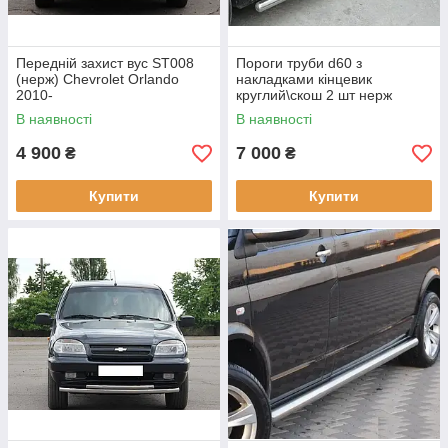
Передній захист вус ST008
Пороги труби d60 з
(нерж) Chevrolet Orlando
накладками кінцевик
2010-
круглий\скош 2 шт нерж
Chevrolet Orlando 2010-
В наявності
В наявності
4 900
7 000
₴
₴
Купити
Купити