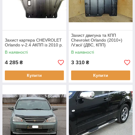
Захист двигуна та КПП
Захист картера CHEVROLET
Chevrolet Orlando (2010+)
Orlando v-2.4 АКПП із 2010 р.
/V:всі/ {ДВС, КПП}
В наявності
В наявності
4 285
3 310
₴
₴
Купити
Купити