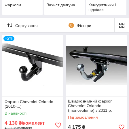
Фаркопи
Захист двигуна
Кенгурятники і
підніжки
Сортування
0
Фільтри
–2%
Швидкознімний фаркоп
Фаркоп Chevrolet Orlando
Chevrolet Orlando
(2010-...)
(monovolume) з 2011 р.
В наявності
Під замовлення
4 130
₴/комплект
4 175
₴
4 230 ₴/комплект