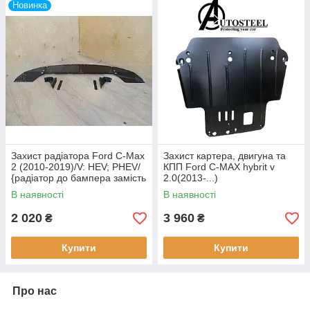
Новинка
Захист радіатора Ford C-Max
Захист картера, двигуна та
2 (2010-2019)/V: HEV; PHEV/
КПП Ford C-MAX hybrit v
{радіатор до бампера замість
2.0(2013-...)
пластику} Окремо від захисту
В наявності
В наявності
не встановлюєтьс
2 020
3 960
₴
₴
Купити
Купити
Про нас