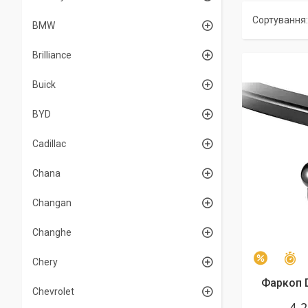
BMW
Brilliance
Buick
BYD
Cadillac
Chana
Changan
Changhe
З
–2%
Chery
Фаркоп D
Chevrolet
4 