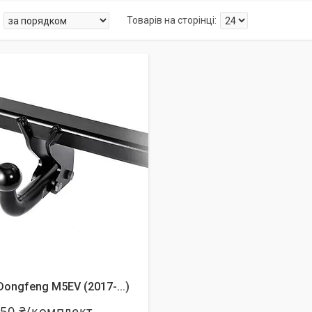
алишилось 24 дні
ongfeng M5EV (2017-...)
250 ₴/комплект