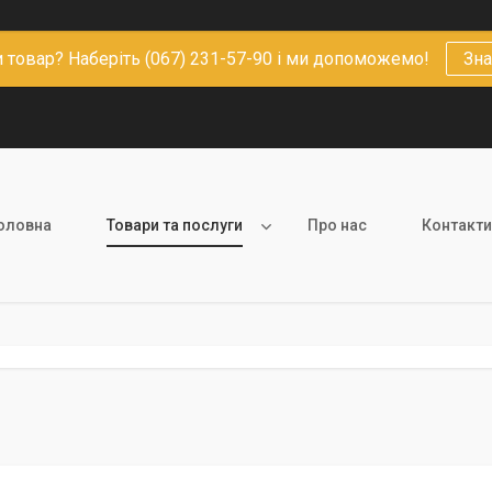
 товар? Наберіть (067) 231-57-90 і ми допоможемо!
Зна
оловна
Товари та послуги
Про нас
Контакти
g