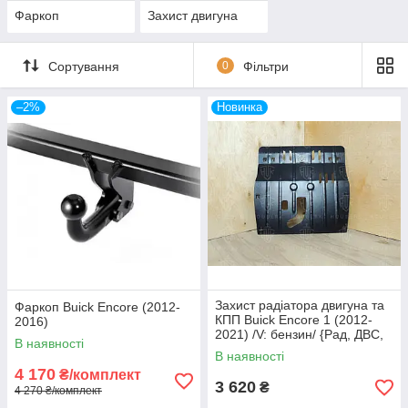
Фаркоп
Захист двигуна
Сортування
0
Фільтри
–2%
Новинка
Захист радіатора двигуна та
Фаркоп Buick Encore (2012-
КПП Buick Encore 1 (2012-
2016)
2021) /V: бензин/ {Рад, ДВС,
В наявності
КПП} КГМ
В наявності
4 170
₴/комплект
3 620
₴
4 270 ₴/комплект