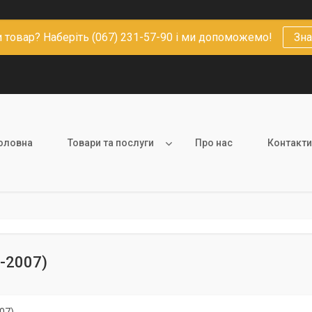
 товар? Наберіть (067) 231-57-90 і ми допоможемо!
Зна
оловна
Товари та послуги
Про нас
Контакти
-2007)