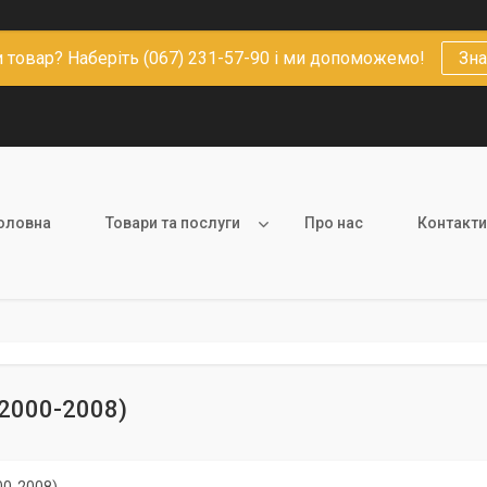
 товар? Наберіть (067) 231-57-90 і ми допоможемо!
Зна
оловна
Товари та послуги
Про нас
Контакти
2000-2008)