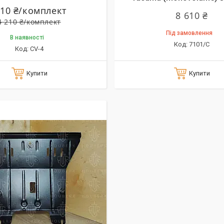
110 ₴/комплект
8 610 ₴
4 210 ₴/комплект
Під замовлення
В наявності
7101/C
CV-4
Купити
Купити