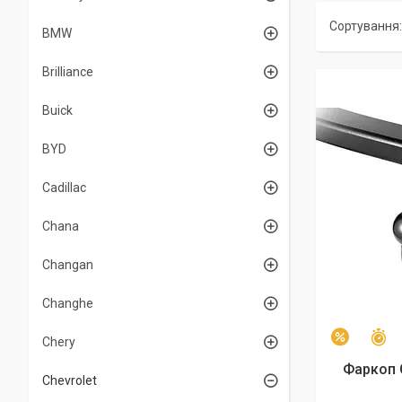
BMW
Brilliance
Buick
BYD
Cadillac
Chana
Changan
Changhe
З
–2%
Chery
Фаркоп 
Chevrolet