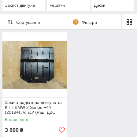
Захист двигуна
Решітки
Диски
Сортування
0
Фільтри
Захист радіатора двигуна та
КПП BMW 2 Series F44
(2019+) /V: всі/ {Рад, ДВС,
КПП} КГМ
В наявності
3 690
₴