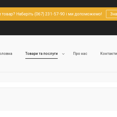
 товар? Наберіть (067) 231-57-90 і ми допоможемо!
Зна
оловна
Товари та послуги
Про нас
Контакти