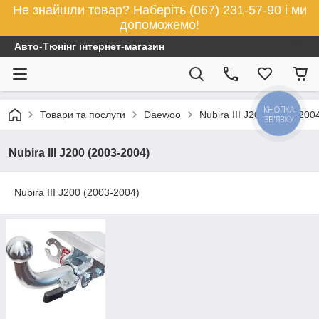
Не знайшли товар? Наберіть (067) 231-57-90 і ми
допоможемо!
Авто-Тюнінг інтернет-магазин
КНОПКА
Товари та послуги
Daewoo
Nubira IIІ J200 (2003-200
ЗВ'ЯЗКУ
Nubira IIІ J200 (2003-2004)
Nubira IIІ J200 (2003-2004)