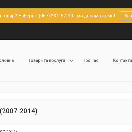
 товар? Наберіть (067) 231-57-90 і ми допоможемо!
Зна
оловна
Товари та послуги
Про нас
Контакти
 (2007-2014)