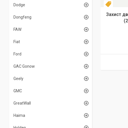
Dodge
Новинка
Захист дв
Dongfeng
(
FAW
Fiat
Ford
GAC Gonow
Geely
GMC
GreatWall
Haima
Holden