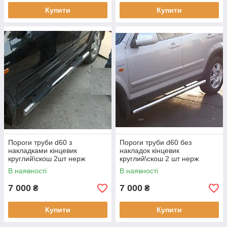
Купити
Купити
Пороги труби d60 з
Пороги труби d60 без
накладками кінцевик
накладок кінцевик
круглий\скош 2шт нерж
круглий\скош 2 шт нерж
Honda Pilot 2008-2016
Honda Pilot 2008-2016
В наявності
В наявності
7 000
7 000
₴
₴
Купити
Купити