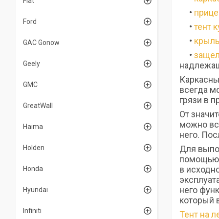
Fiat
•
прице
Ford
•
тент 
•
крыл
GAC Gonow
•
защел
Geely
надлежащ
Каркасны
GMC
всегда м
грязи в п
GreatWall
От значит
можно вс
Haima
него. Пос
Holden
Для выпо
помощью 
в исходн
Honda
эксплуат
него функ
Hyundai
который 
Infiniti
Тент на л