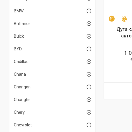
BMW
З
–9%
Brilliance
Дуги к
авто
Buick
BYD
1 
Cadillac
Chana
Changan
Changhe
Chery
Chevrolet