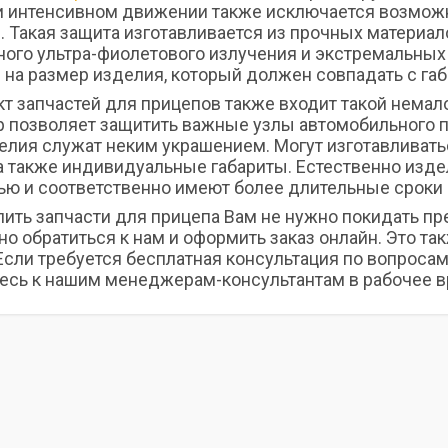
и интенсивном движении также исключается возможно
. Такая защита изготавливается из прочных материало
ного ультра-фиолетового излучения и экстремальных 
 на размер изделия, который должен совпадать с га
кт запчастей для прицепов также входит такой немал
р позволяет защитить важные узлы автомобильного п
елия служат неким украшением. Могут изготавливать
 а также индивидуальные габариты. Естественно изд
ью и соответственно имеют более длительные сроки 
пить запчасти для прицепа Вам не нужно покидать п
о обратиться к нам и оформить заказ онлайн. Это т
сли требуется бесплатная консультация по вопросам
есь к нашим менеджерам-консультантам в рабочее в