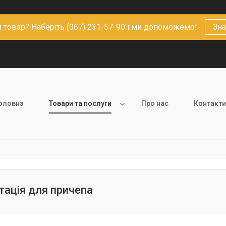
 товар? Наберіть (067) 231-57-90 і ми допоможемо!
Зна
оловна
Товари та послуги
Про нас
Контакти
ація для причепа