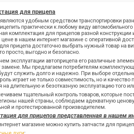
тация для прицепа
являются удобным средством транспортировки разно
ицепить практически к любому виду автомобильного т
ная комплектация для прицепов разной конструкции 
 цене в нашем интернет магазине с оперативной дост
для прицепа достаточно выбрать нужный товар на ви
то просто, выгодно и безопасно.
нем эксплуатации автоприцепа его различные элемен
 замене. Мы предлагаем потребителям комплектующ
будут служить долго и надежно. При выборе отдельн
оль играет не только совместимость, но и качество 
 на длительную и безотказную эксплуатацию того ил
ечиваем тщательный контроль товаров, которые пост
егионы нашей страны, соблюдаем адекватную ценову
ьной и протестированной производителем.
тация для прицепов представленная в нашем ин
интернет магазине можно купить запчасти для прице
сные дуги
;