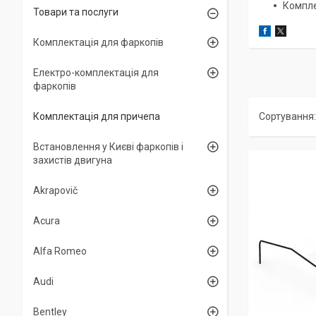
Компле
Товари та послуги
Комплектація для фаркопів
Електро-комплектація для
фаркопів
Комплектація для причепа
Встановлення у Києві фаркопів і
захистів двигуна
Akrapovič
Acura
Alfa Romeo
Audi
Bentley