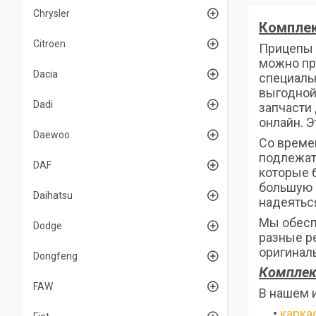
Chrysler
Комплек
Citroen
Прицепы 
можно пр
Dacia
специаль
выгодной
Dadi
запчасти 
онлайн. Э
Daewoo
Со време
подлежат
DAF
которые 
большую р
Daihatsu
надеяться
Мы обесп
Dodge
разные р
оригинал
Dongfeng
Комплек
FAW
В нашем 
•
карка