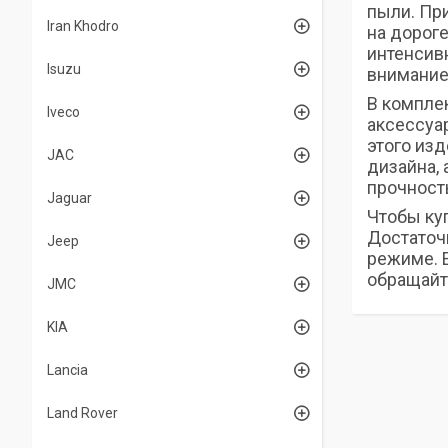
пыли. Пр
Iran Khodro
на дороге
интенсив
Isuzu
внимание
В компле
Iveco
аксессуа
этого изд
JAC
дизайна,
прочност
Jaguar
Чтобы ку
Достаточн
Jeep
режиме. Е
обращайт
JMC
KIA
Lancia
Land Rover