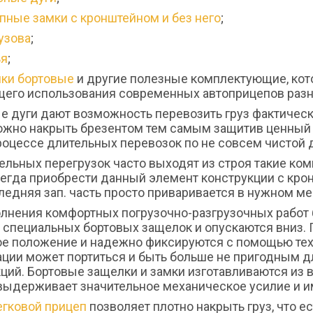
пные замки с кронштейном и без него
;
кузова
;
ья
;
ки бортовые
и другие полезные комплектующие, кот
его использования современных автоприцепов разно
е дуги дают возможность перевозить груз фактическ
ожно накрыть брезентом тем самым защитив ценный г
роцессе длительных перевозок по не совсем чистой 
ельных перегрузок часто выходят из строя такие ком
егда приобрести данный элемент конструкции с крон
ледняя зап. часть просто приваривается в нужном ме
лнения комфортных погрузочно-разгрузочных работ 
специальных бортовых защелок и опускаются вниз. П
ое положение и надежно фиксируются с помощью тех
ации может портиться и быть больше не пригодным
ций. Бортовые защелки и замки изготавливаются из 
выдерживает значительное механическое усилие и и
егковой прицеп
позволяет плотно накрыть груз, что ес