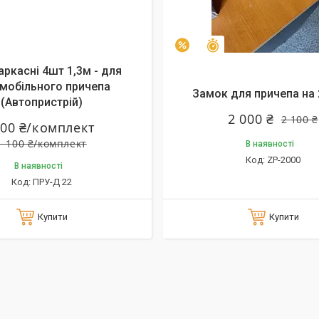
алишилось 28 днів
Залишилось 28 днів
–5%
аркасні 4шт 1,3м - для
мобільного причепа
Замок для причепа на 
(Автопристрій)
2 000 ₴
2 100 ₴
000 ₴/комплект
1 100 ₴/комплект
В наявності
ZP-2000
В наявності
ПРУ-Д 22
Купити
Купити