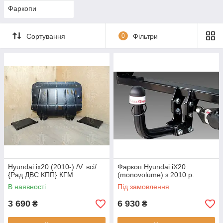
Фаркопи
Сортування
0
Фільтри
Hyundai ix20 (2010-) /V: всі/
Фаркоп Hyundai iX20
{Рад ДВС КПП} КГМ
(monovolume) з 2010 р.
В наявності
Під замовлення
3 690
6 930
₴
₴