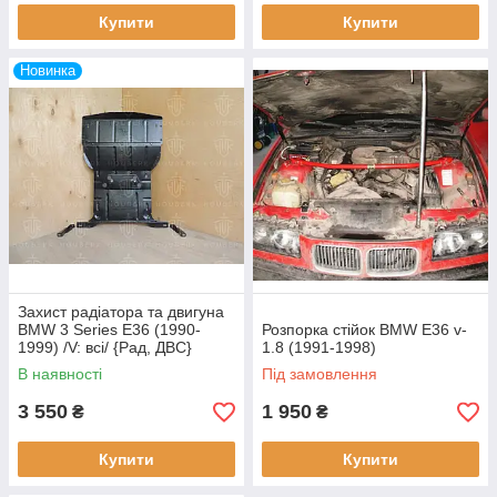
Купити
Купити
Новинка
Захист радіатора та двигуна
BMW 3 Series E36 (1990-
Розпорка стійок BMW E36 v-
1999) /V: всі/ {Рад, ДВС}
1.8 (1991-1998)
В наявності
Під замовлення
3 550
1 950
₴
₴
Купити
Купити