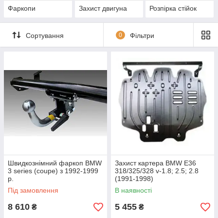
Фаркопи
Захист двигуна
Розпірка стійок
Сортування
0
Фільтри
Швидкознімний фаркоп BMW
Захист картера BMW E36
3 series (coupe) з 1992-1999
318/325/328 v-1.8; 2.5; 2.8
р.
(1991-1998)
Під замовлення
В наявності
8 610
5 455
₴
₴