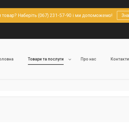
 товар? Наберіть (067) 231-57-90 і ми допоможемо!
Зна
оловна
Товари та послуги
Про нас
Контакти