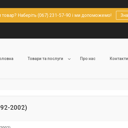
 товар? Наберіть (067) 231-57-90 і ми допоможемо!
Зна
оловна
Товари та послуги
Про нас
Контакти
992-2002)