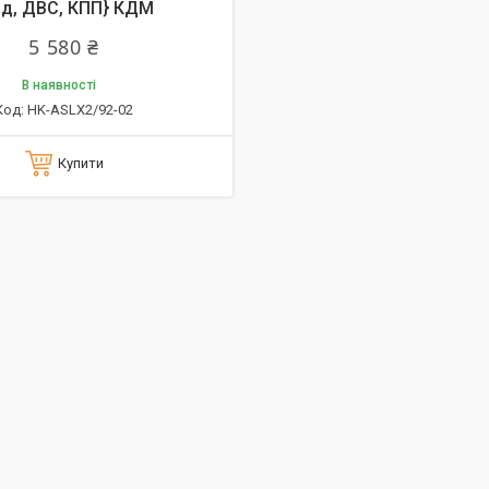
ад, ДВС, КПП} КДМ
5 580 ₴
В наявності
HK-ASLX2/92-02
Купити