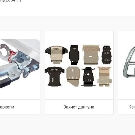
an)(2004-…)
аркопи
Захист двигуна
Кен