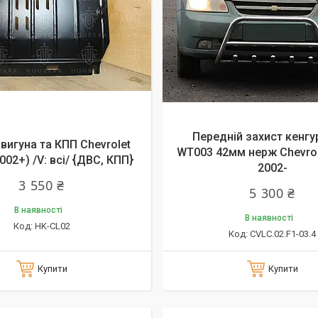
Передній захист кенгу
вигуна та КПП Chevrolet
WT003 42мм нерж Chevrole
2002+) /V: всі/ {ДВС, КПП}
2002-
3 550 ₴
5 300 ₴
В наявності
В наявності
HK-CL02
CVLC.02.F1-03.4
Купити
Купити