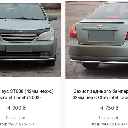
 вус ST008 (42мм нерж.)
Захист заднього бампе
vrolet Lacetti 2002-
42мм нерж Chevrolet Lace
4 900 ₴
4 750 ₴
В наявності
В наявності
CVLC.02.F3-05.4
CVLC.02.B1-05.4