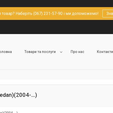
 товар? Наберіть (067) 231-57-90 і ми допоможемо!
Зна
оловна
Товари та послуги
Про нас
Контакти
sedan)(2004-…)