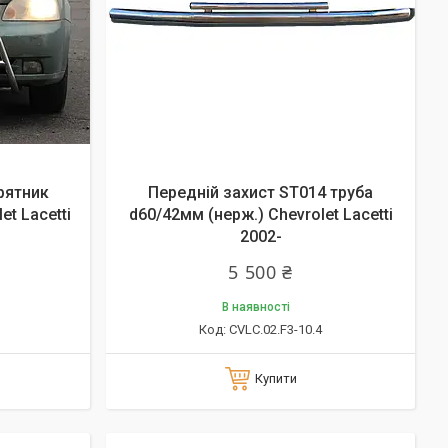
рятник
Передній захист ST014 труба
t Lacetti
d60/42мм (нерж.) Chevrolet Lacetti
2002-
5 500 ₴
В наявності
CVLC.02.F3-10.4
Купити