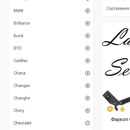
BMW
Brilliance
Buick
BYD
Cadillac
Chana
Changan
Changhe
З
–4%
Chery
Фаркоп C
Chevrolet