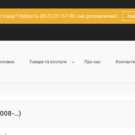
 товар? Наберіть (067) 231-57-90 і ми допоможемо!
Зна
оловна
Товари та послуги
Про нас
Контакти
008-...)