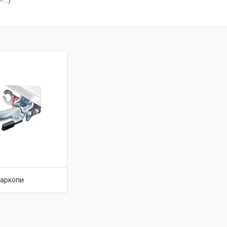
...)
аркопи