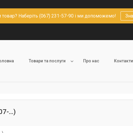
 товар? Наберіть (067) 231-57-90 і ми допоможемо!
Зна
оловна
Товари та послуги
Про нас
Контакти
7-...)