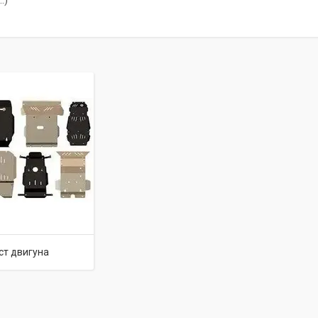
.)
ст двигуна