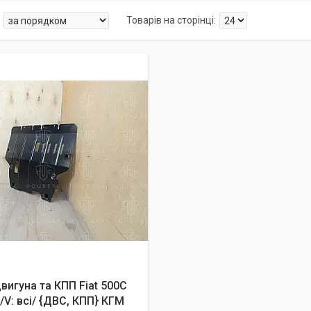
вигуна та КПП Fiat 500C
 /V: всі/ {ДВС, КПП} КГМ