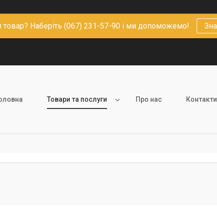
 товар? Наберіть (067) 231-57-90 і ми допоможемо!
Зна
оловна
Товари та послуги
Про нас
Контакти