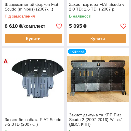
Швидкознімний фаркоп Fiat
Захист картера FIAT Scudo v-
Scudo (minibus) (2007-...)
2.0 TD; 1.6 TDi з 2007 р.
Під замовлення
В наявності
8 610
5 095
₴/комплект
₴
Купити
Купити
Новинка
Захист двигуна та КПП Fiat
Захист бензобака FIAT Scudo
Scudo 2 (2007-2016) /V: всі/
v-2.0TD (2007-...)
{ДВС, КПП}