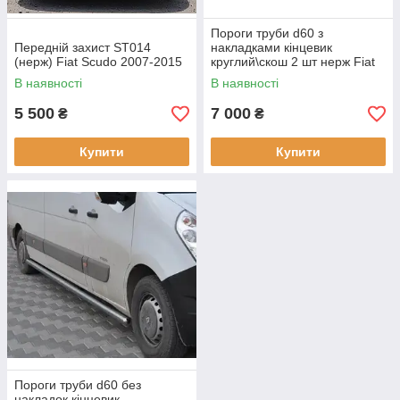
Пороги труби d60 з
Передній захист ST014
накладками кінцевик
(нерж) Fiat Scudo 2007-2015
круглий\скош 2 шт нерж Fiat
Scudo 2007-2016
В наявності
В наявності
5 500
7 000
₴
₴
Купити
Купити
Пороги труби d60 без
накладок кінцевик