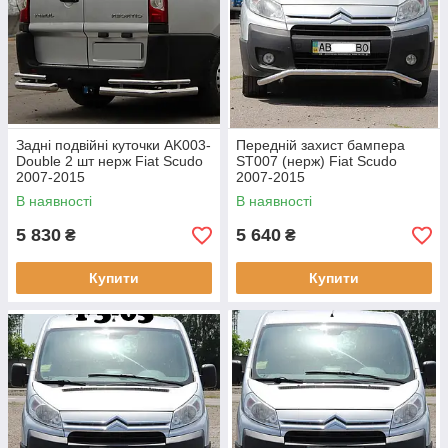
Задні подвійні куточки AK003-
Передній захист бампера
Double 2 шт нерж Fiat Scudo
ST007 (нерж) Fiat Scudo
2007-2015
2007-2015
В наявності
В наявності
5 830
5 640
₴
₴
Купити
Купити