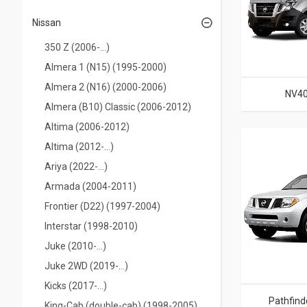
Nissan
350 Z (2006-...)
Almera 1 (N15) (1995-2000)
Almera 2 (N16) (2000-2006)
NV400
Almera (B10) Classic (2006-2012)
Altima (2006-2012)
Altima (2012-...)
Ariya (2022-...)
Armada (2004-2011)
Frontier (D22) (1997-2004)
Interstar (1998-2010)
Juke (2010-...)
Juke 2WD (2019-...)
Kicks (2017-...)
Pathfind
King-Cab (double-cab) (1998-2005)