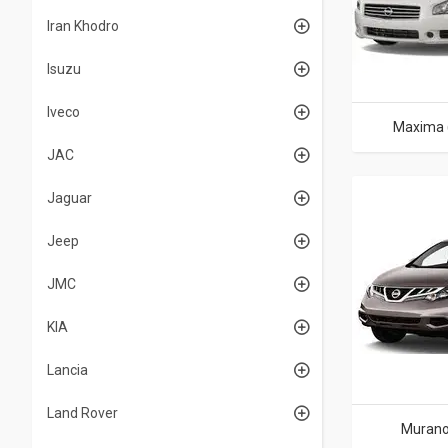
Iran Khodro
Isuzu
Iveco
Maxima (
JAC
Jaguar
Jeep
JMC
KIA
Lancia
Land Rover
Murano