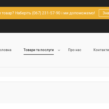
 товар? Наберіть (067) 231-57-90 і ми допоможемо!
Зна
оловна
Товари та послуги
Про нас
Контакти