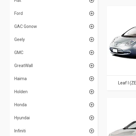
Fiat
Ford
GAC Gonow
Geely
GMC
GreatWall
Haima
Leaf I (Z
Holden
Honda
Hyundai
Infiniti