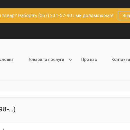
 товар? Наберіть (067) 231-57-90 і ми допоможемо!
Зна
оловна
Товари та послуги
Про нас
Контакти
8-...)