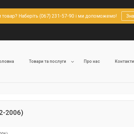
 товар? Наберіть (067) 231-57-90 і ми допоможемо!
Зна
оловна
Товари та послуги
Про нас
Контакти
2-2006)