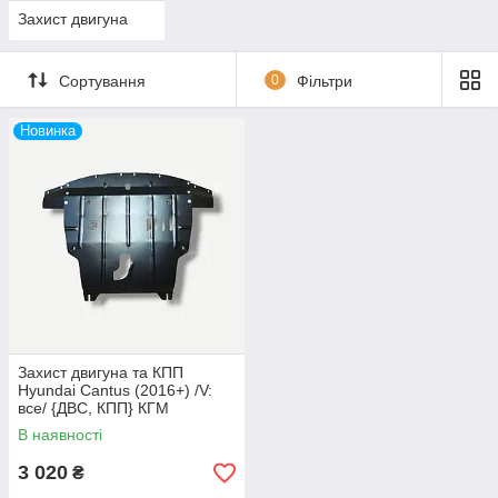
Захист двигуна
Сортування
0
Фільтри
Новинка
Захист двигуна та КПП
Hyundai Cantus (2016+) /V:
все/ {ДВС, КПП} КГМ
В наявності
3 020
₴