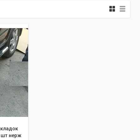
акладок
 шт нерж