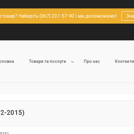
 товар? Наберіть (067) 231-57-90 і ми допоможемо!
Зна
оловна
Товари та послуги
Про нас
Контакти
12-2015)