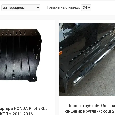
Пороги труби d60 без н
артера HONDA Pilot v-3.5
кінцевик круглий\скош 2
КПП з 2011-2016