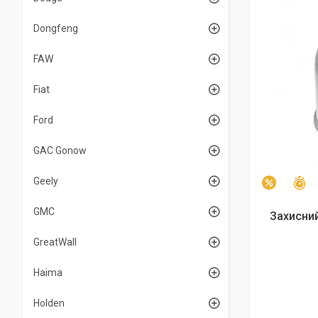
Dongfeng
FAW
Fiat
Ford
GAC Gonow
Geely
З
–48%
GMC
Захисни
GreatWall
Haima
Holden