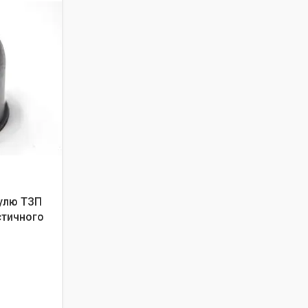
кулю ТЗП
стичного