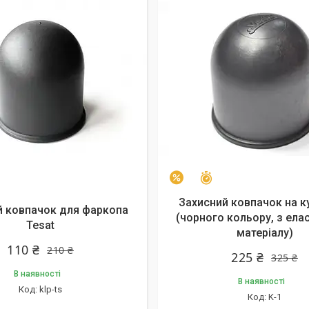
алишився 31 день
Залишилось 24 дні
–31%
Захисний ковпачок на 
й ковпачок для фаркопа
(чорного кольору, з ела
Tesat
матеріалу)
110 ₴
210 ₴
225 ₴
325 ₴
В наявності
В наявності
klp-ts
K-1