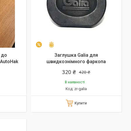
Залишився 31 день
–24%
 до
Заглушка Galia для
 AutoHak
швидкознімного фаркопа
320 ₴
420 ₴
В наявності
zr-galia
Купити