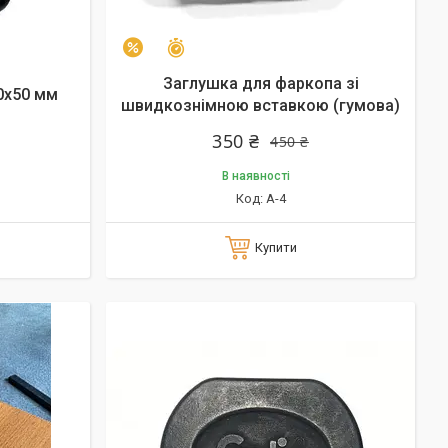
Залишилось 24 дні
–22%
Заглушка для фаркопа зі
0x50 мм
швидкознімною вставкою (гумова)
350 ₴
450 ₴
В наявності
A-4
Купити