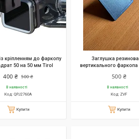
алишився 31 день
із кріпленням до фаркопу
Заглушка резинова
адрат 50 на 50 мм Tirol
вертикального фаркопа
400 ₴
500 ₴
500 ₴
В наявності
В наявності
QPJ2760A
ZVF
Купити
Купити