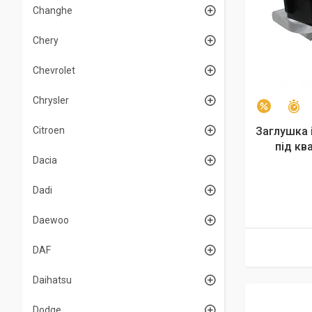
Changhe
Chery
Chevrolet
Chrysler
З
–20%
Citroen
Заглушка 
під кв
Dacia
Dadi
Daewoo
DAF
Daihatsu
Dodge