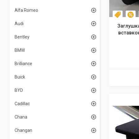
Alfa Romeo
Топ про
–
Audi
Заглушк
вставкою
Bentley
BMW
Brilliance
Buick
BYD
Cadillac
Chana
Changan