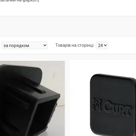
овпачки на фаркоп)