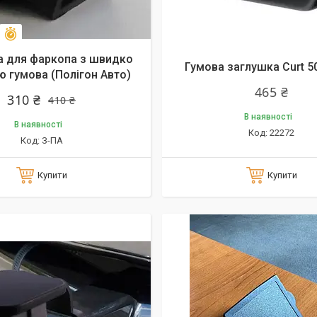
Залишилось 20 днів
даж
24%
а для фаркопа з швидко
Гумова заглушка Curt 5
 гумова (Полігон Авто)
465 ₴
310 ₴
410 ₴
В наявності
В наявності
22272
З-ПА
Купити
Купити