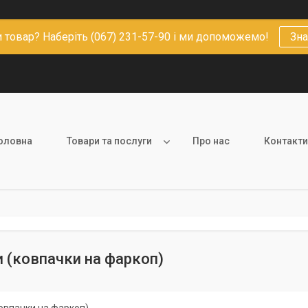
 товар? Наберіть (067) 231-57-90 і ми допоможемо!
Зна
оловна
Товари та послуги
Про нас
Контакти
 (ковпачки на фаркоп)