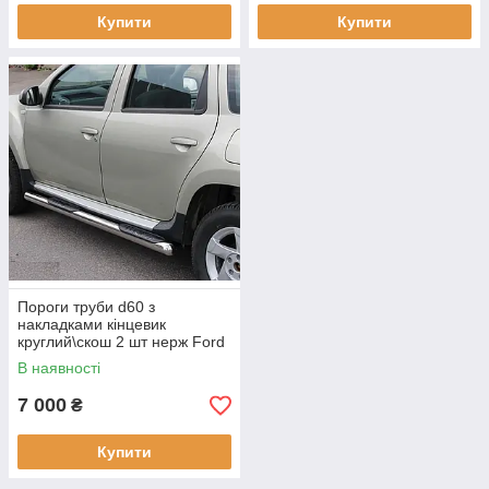
Купити
Купити
Пороги труби d60 з
накладками кінцевик
круглий\скош 2 шт нерж Ford
Galaxy 2015-
В наявності
7 000
₴
Купити