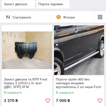
Захист двигуна
Пороги підніжки
Сортування
0
Фільтри
Захист двигуна та КПП Ford
Пороги труби d60 без
Galaxy 3 (2015+) /V: все/
накладок кінцевик
{ДВС, КПП} КГМ
круглий\скош 2 шт нерж Ford
Galaxy 2015-
В наявності
В наявності
3 370
7 000
₴
₴