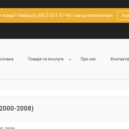
 товар? Наберіть (067) 231-57-90 і ми допоможемо!
Зна
оловна
Товари та послуги
Про нас
Контакти
2000-2008)