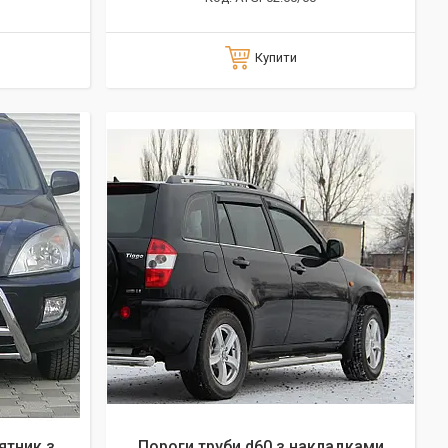
Купити
ятник з
Пороги труби d60 з накладками