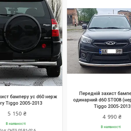
Передній захист бампе
хист бамперу ус d60 нерж
одинарний d60 ST008 (не
ry Tiggo 2005-2013
Tiggo 2005-2013
5 150 ₴
4 990 ₴
В наявності
В наявності
CHTG.05.B1-02.6