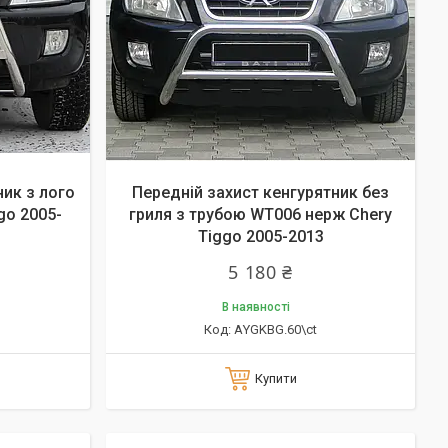
ник з лого
Передній захист кенгурятник без
go 2005-
гриля з трубою WT006 нерж Chery
Tiggo 2005-2013
5 180 ₴
В наявності
АYGKBG.60\ct
Купити