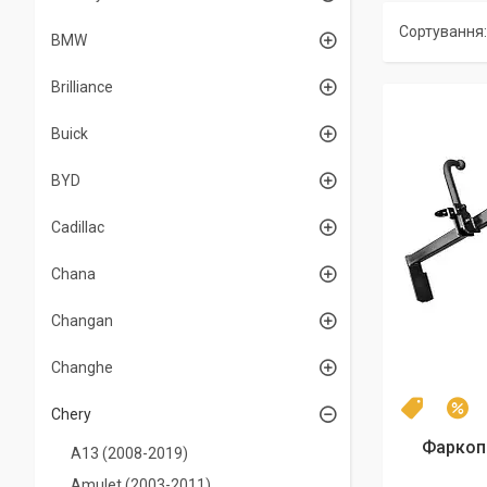
BMW
Brilliance
Buick
BYD
Cadillac
Chana
Changan
Changhe
Топ про
–
Chery
Фаркоп 
А13 (2008-2019)
Amulet (2003-2011)