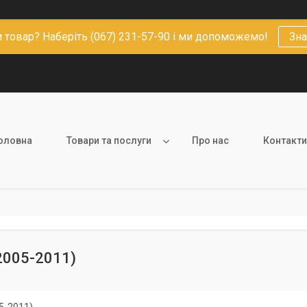
 товар? Наберіть (067) 231-57-90 і ми допоможемо!
Зна
оловна
Товари та послуги
Про нас
Контакти
(2005-2011)