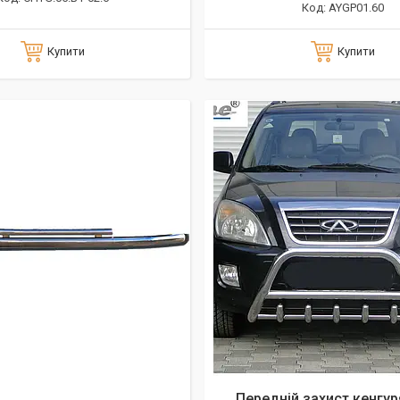
AYGP01.60
Купити
Купити
Передній захист кенгур