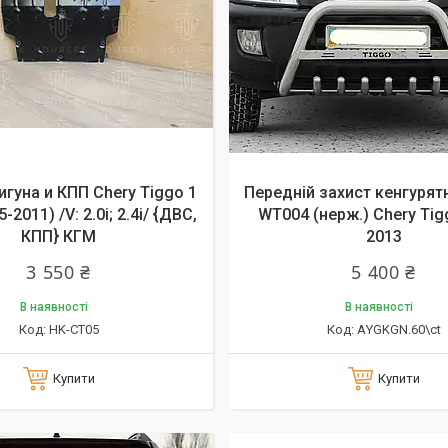
игуна и КПП Chery Tiggo 1
Передній захист кенгурят
-2011) /V: 2.0i; 2.4i/ {ДВС,
WT004 (нерж.) Chery Tig
КПП} КГМ
2013
3 550 ₴
5 400 ₴
В наявності
В наявності
HK-CT05
АYGKGN.60\ct
Купити
Купити