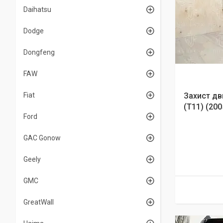
Daihatsu
Dodge
Dongfeng
FAW
Fiat
Захист дв
(T11) (2005
Ford
GAC Gonow
Geely
GMC
GreatWall