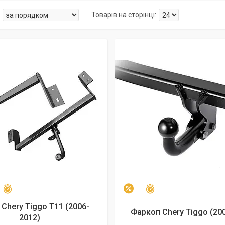
Залишився 21 день
Залишилось 25 днів
даж
4%
–3%
Chery Tiggo T11 (2006-
Фаркоп Chery Tiggo (20
2012)