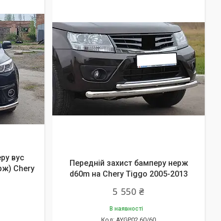
ру вус
Передній захист бамперу нерж
рж) Chery
d60m на Chery Tiggo 2005-2013
5 550 ₴
В наявності
AYGP02.60/60