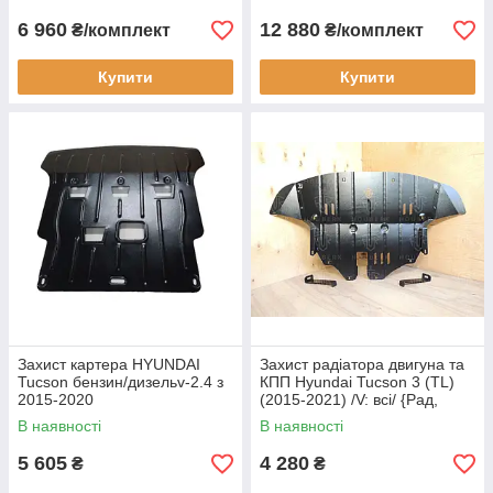
6 960
12 880
₴/комплект
₴/комплект
Купити
Купити
Захист картера HYUNDAI
Захист радіатора двигуна та
Tucson бензин/дизельv-2.4 з
КПП Hyundai Tucson 3 (TL)
2015-2020
(2015-2021) /V: всі/ {Рад,
ДВС, КПП}
В наявності
В наявності
5 605
4 280
₴
₴