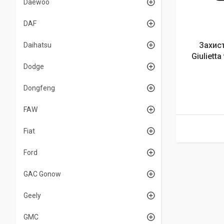
Daewoo
DAF
Захис
Daihatsu
Giulietta
Dodge
Dongfeng
FAW
Fiat
Ford
GAC Gonow
Geely
GMC