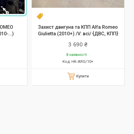
Новинка
 ROMEO
Захист двигуна та КПП Alfa Romeo
10-...)
Giulietta (2010+) /V: всі/ {ДВС, КПП}
3 690 ₴
В наявності
HK-ARG/10+
Купити