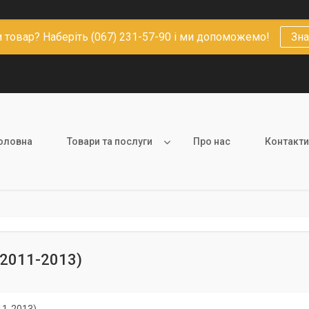
 товар? Наберіть (067) 231-57-90 і ми допоможемо!
Зна
оловна
Товари та послуги
Про нас
Контакти
 (2011-2013)