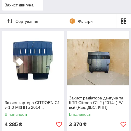
Захист двигуна
Сортування
0
Фільтри
Захист радіатора двигуна та
Захист картера CITROEN C1
КПП Citroen C1 2 (2014+) /V:
v-1.0 МКПП з 2014...
всі/ {Рад, ДВС, КПП}
В наявності
В наявності
4 285
3 370
₴
₴