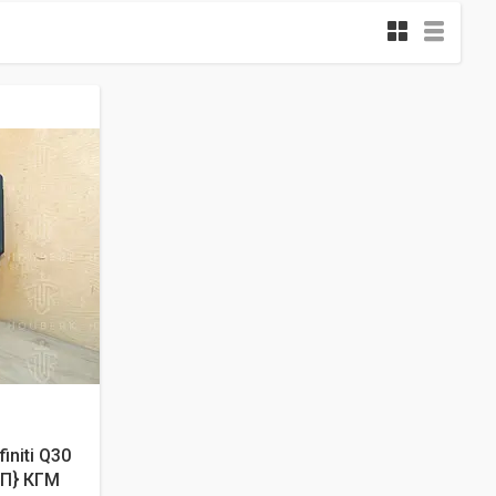
initi Q30
КПП} КГМ