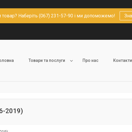
 товар? Наберіть (067) 231-57-90 і ми допоможемо!
Зна
оловна
Товари та послуги
Про нас
Контакти
6-2019)