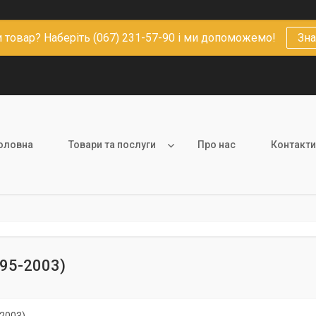
 товар? Наберіть (067) 231-57-90 і ми допоможемо!
Зна
оловна
Товари та послуги
Про нас
Контакти
995-2003)