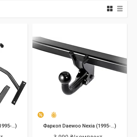
Залишилось 24 дні
–2%
1995-…)
Фаркоп Daewoo Nexia (1995-...)
кт
3 990 ₴/комплект