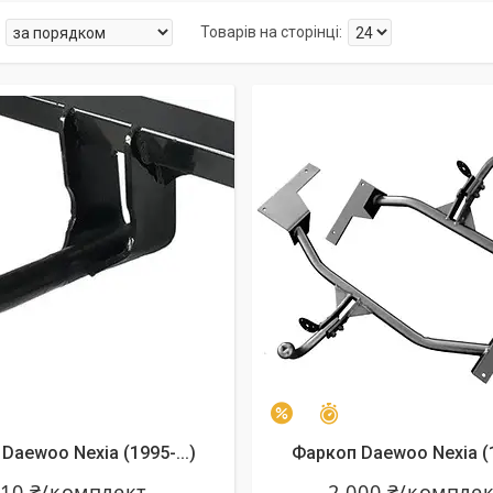
алишилось 24 дні
Залишилось 20 днів
–5%
Daewoo Nexia (1995-...)
Фаркоп Daewoo Nexia (
010 ₴/комплект
2 000 ₴/компле