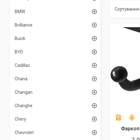
BMW
Brilliance
Buick
BYD
Cadillac
Chana
Changan
Changhe
З
–5%
Chery
Фаркоп 
Chevrolet
2 