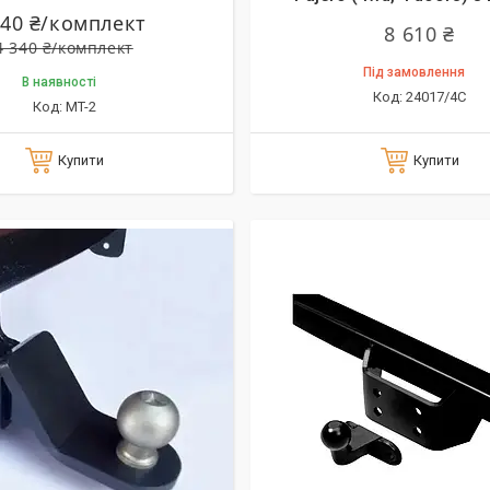
240 ₴/комплект
8 610 ₴
4 340 ₴/комплект
Під замовлення
В наявності
24017/4C
MT-2
Купити
Купити