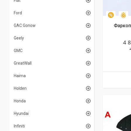
Fiat
Ford
З
–2%
Фаркоп 
GAC Gonow
Geely
4 
GMC
GreatWall
Haima
Holden
Honda
Hyundai
Infiniti