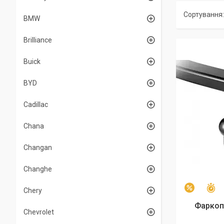
BMW
Brilliance
Buick
BYD
Cadillac
Chana
Changan
Changhe
З
–2%
Chery
Фаркоп 
Chevrolet