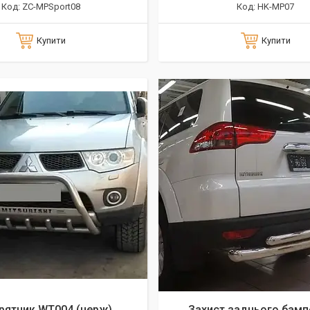
ZC-MPSport08
HK-MP07
Купити
Купити
рятник WT004 (нерж)
Захист заднього бамп