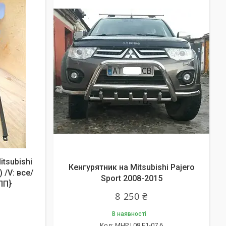
tsubishi
Кенгурятник на Mitsubishi Pajero
 /V: все/
Sport 2008-2015
ПП}
8 250 ₴
В наявності
MHPJ.08.F1-07.6