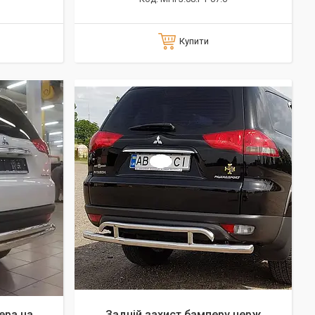
Купити
ера на
Задній захист бамперу нерж