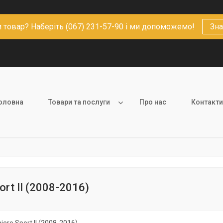
 товар? Наберіть (067) 231-57-90 і ми допоможемо!
Зна
оловна
Товари та послуги
Про нас
Контакти
ort II (2008-2016)