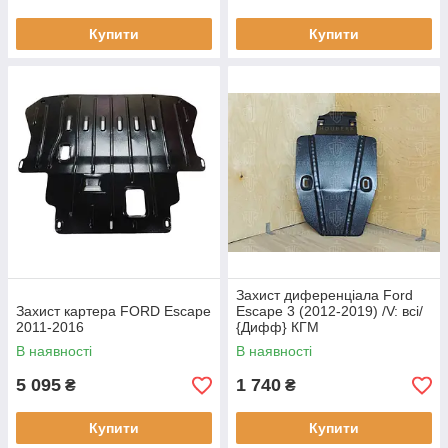
Купити
Купити
Захист диференціала Ford
Захист картера FORD Escape
Escape 3 (2012-2019) /V: всі/
2011-2016
{Дифф} КГМ
В наявності
В наявності
5 095
1 740
₴
₴
Купити
Купити