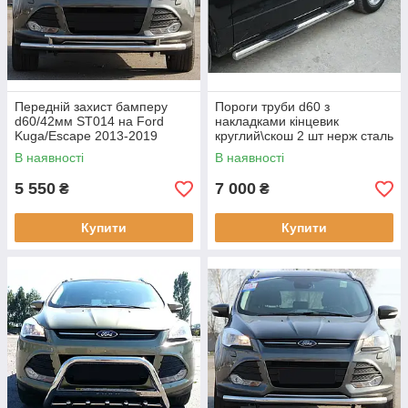
Передній захист бамперу
Пороги труби d60 з
d60/42мм ST014 на Ford
накладками кінцевик
Kuga/Escape 2013-2019
круглий\скош 2 шт нерж сталь
Ford Escape USA (з 2013 --)
В наявності
В наявності
5 550
7 000
₴
₴
Купити
Купити