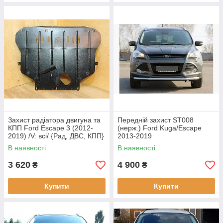
Захист радіатора двигуна та
Передній захист ST008
КПП Ford Escape 3 (2012-
(нерж.) Ford Kuga/Escape
2019) /V: всі/ {Рад, ДВС, КПП}
2013-2019
КГМ
В наявності
В наявності
3 620
4 900
₴
₴
Купити
Купити