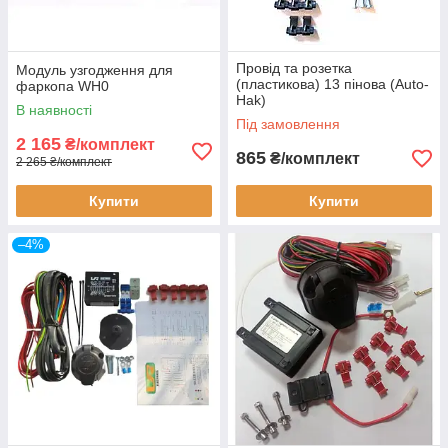
Провід та розетка
Модуль узгодження для
(пластикова) 13 пінова (Auto-
фаркопа WH0
Hak)
В наявності
Під замовлення
2 165
₴/комплект
865
₴/комплект
2 265 ₴/комплект
Купити
Купити
–4%