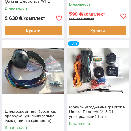
Quasar Electronics WH1
В наявності
В наявності
590
₴/комплект
2 630
₴/комплект
690 ₴/комплект
Купити
Купити
–3%
Модуль узгодження фаркопа
Електрокомплект (розетка,
Umbra Rimorchi V13.01
проводка, ущільнювальна
універсальний Італія
гумка, гвинти кріплення)
В наявності
В наявності