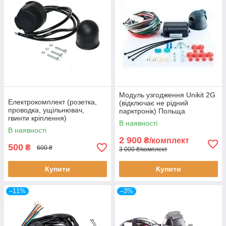
Модуль узгодження Unikit 2G
Електрокомплект (розетка,
(відключає не рідний
проводка, ущільнювач,
парктронік) Польща
гвинти кріплення)
В наявності
В наявності
2 900
₴/комплект
500
₴
600 ₴
3 000 ₴/комплект
Купити
Купити
–11%
–3%