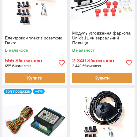
Модуль узгодження фаркопа
Електрокомплект з розеткою
Unikit 1L універсальний
Dakro
Польща
В наявності
В наявності
555
2 340
₴/комплект
₴/комплект
655 ₴/комплект
2 440 ₴/комплект
Купити
Купити
Топ продажів
–4%