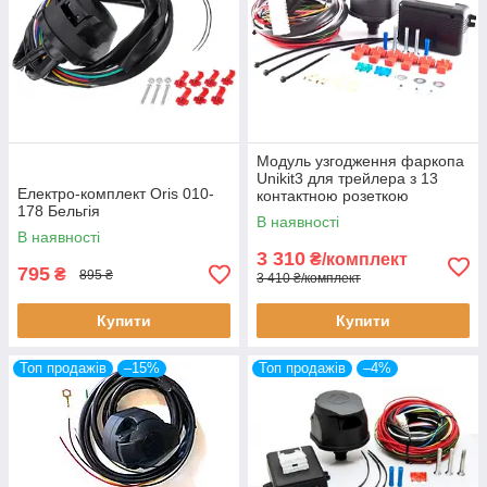
Модуль узгодження фаркопа
Unikit3 для трейлера з 13
Електро-комплект Oris 010-
контактною розеткою
178 Бельгія
В наявності
В наявності
3 310
₴/комплект
795
₴
895 ₴
3 410 ₴/комплект
Купити
Купити
Топ продажів
–15%
Топ продажів
–4%