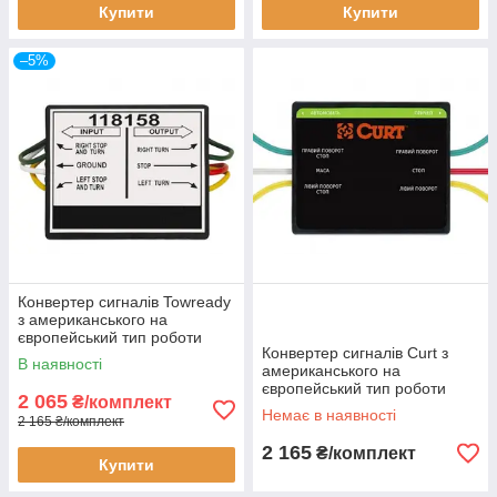
Купити
Купити
–5%
Конвертер сигналів Towready
з американського на
європейський тип роботи
Конвертер сигналів Curt з
ліхтарів 118158
В наявності
американського на
європейський тип роботи
2 065
₴/комплект
ліхтарів 56196
Немає в наявності
2 165 ₴/комплект
2 165
₴/комплект
Купити