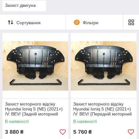
Захист двигуна
Сортування
0
Фільтри
Захист моторного відсіку
Захист моторного відсіку
Hyundai Ioniq 5 (NE) (2021+)
Hyundai Ioniq 5 (NE) (2021+)
/V: BEV/ {Задній моторний
/V: BEV/ {Передній моторний
відсік}
відсік} КГМ
В наявності
В наявності
3 880
5 760
₴
₴