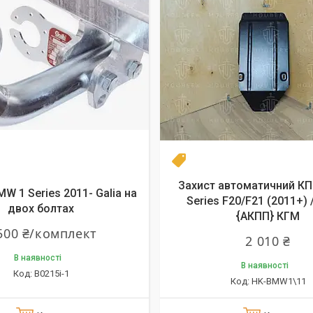
Новинка
Захист автоматичний К
W 1 Series 2011- Galia на
Series F20/F21 (2011+) /
двох болтах
{АКПП} КГМ
500 ₴/комплект
2 010 ₴
В наявності
В наявності
B0215i-1
HK-BMW1\11