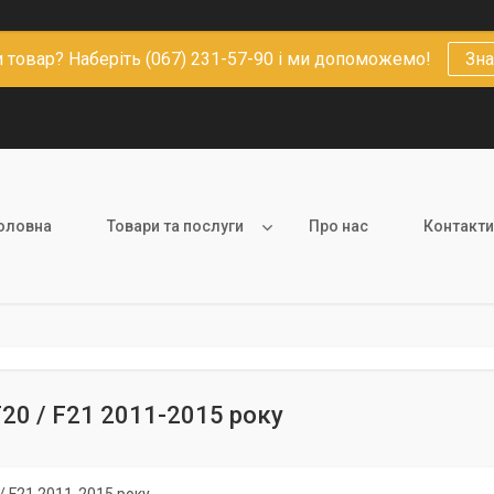
 товар? Наберіть (067) 231-57-90 і ми допоможемо!
Зна
оловна
Товари та послуги
Про нас
Контакти
 F20 / F21 2011-2015 року