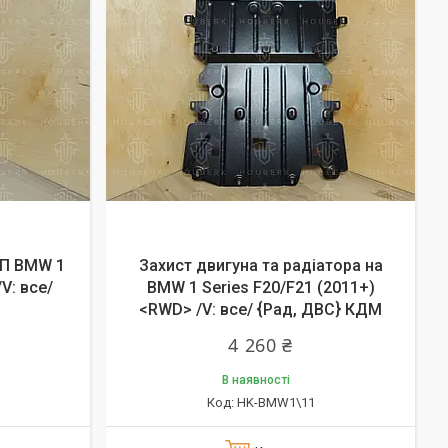
ПП BMW 1
Захист двигуна та радіатора на
V: все/
BMW 1 Series F20/F21 (2011+)
<RWD> /V: все/ {Рад, ДВС} КДМ
4 260 ₴
В наявності
HK-BMW1\11