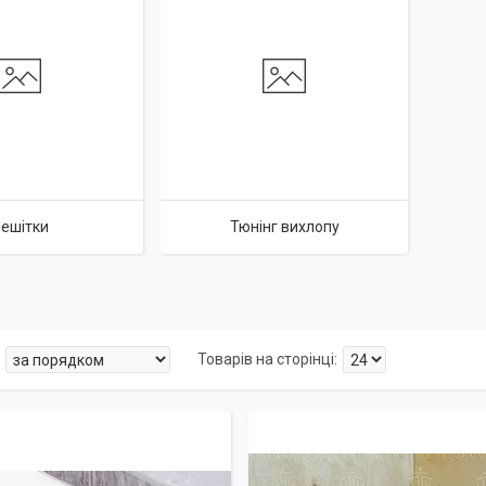
ешітки
Тюнінг вихлопу