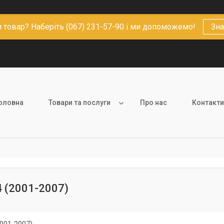
 товар? Наберіть (067) 231-57-90 і ми допоможемо!
Зна
оловна
Товари та послуги
Про нас
Контакти
4 (2001-2007)