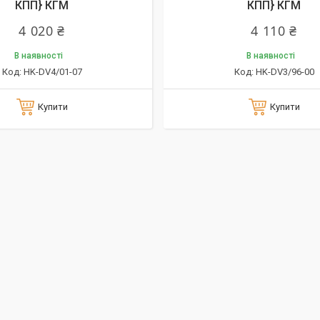
КПП} КГМ
КПП} КГМ
4 020 ₴
4 110 ₴
В наявності
В наявності
HK-DV4/01-07
HK-DV3/96-00
Купити
Купити