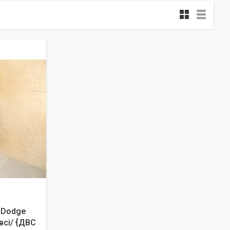
 Dodge
 всі/ {ДВС