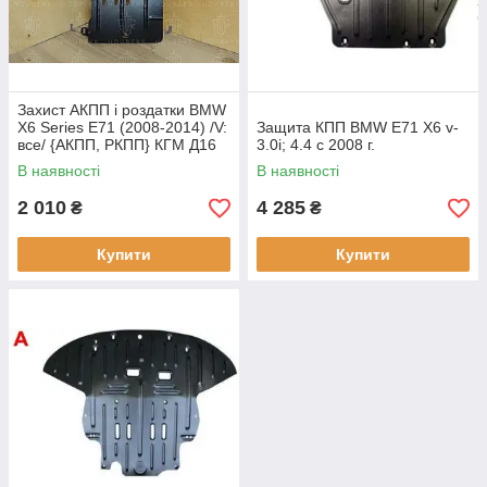
Захист АКПП і роздатки BMW
X6 Series E71 (2008-2014) /V:
Защита КПП BMW E71 X6 v-
все/ {АКПП, РКПП} КГМ Д16
3.0i; 4.4 c 2008 г.
В наявності
В наявності
2 010
4 285
₴
₴
Купити
Купити