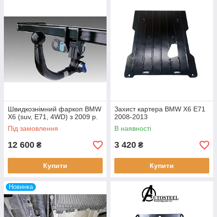
Швидкознімний фаркоп BMW
Захист картера BMW X6 E71
X6 (suv, E71, 4WD) з 2009 р.
2008-2013
Під замовлення
В наявності
12 600
3 420
₴
₴
Купити
Купити
Новинка