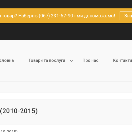
 товар? Наберіть (067) 231-57-90 і ми допоможемо!
Зна
оловна
Товари та послуги
Про нас
Контакти
 (2010-2015)