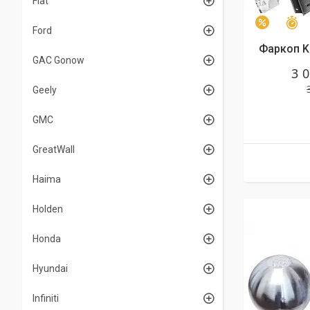
Fiat
З
–3%
Ford
Фаркоп KI
GAC Gonow
3 
Geely
GMC
GreatWall
Haima
Holden
Honda
Hyundai
Infiniti