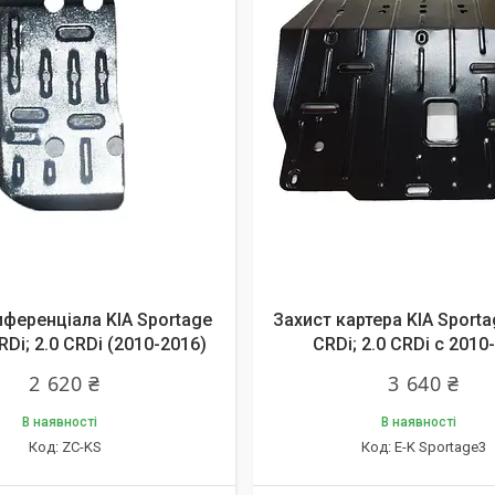
иференціала KIA Sportage
Захист картера KIA Sportage
 CRDi; 2.0 CRDi (2010-2016)
CRDi; 2.0 CRDi c 2010
2 620 ₴
3 640 ₴
В наявності
В наявності
ZC-KS
E-K Sportage3