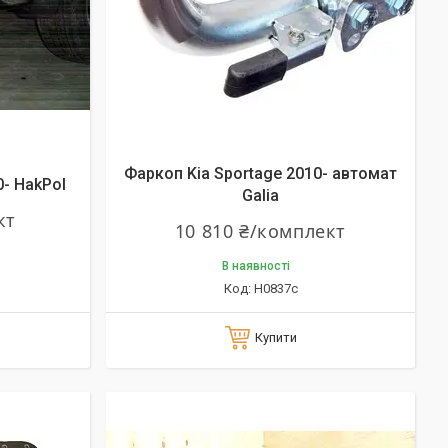
Фаркоп Kia Sportage 2010- автомат
0- HakPol
Galia
кт
10 810 ₴/комплект
В наявності
H0837c
Купити