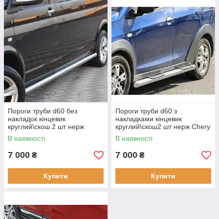
Пороги труби d60 без
Пороги труби d60 з
накладок кінцевик
накладками кінцевик
круглий\скош 2 шт нерж
круглий\скош2 шт нерж Chery
Chery Tiggo 2013-
Tiggo 2013-
В наявності
В наявності
7 000
7 000
₴
₴
Купити
Купити