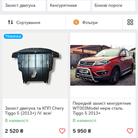
Захист двигуна
Кенгурятники
Бокові пороги
Сортування
0
Фільтри
Новинка
Передній захист кенгурятник
Захист двигуна та КПП Chery
WT003Model нерж сталь
Tiggo 5 (2013+) /V: все/
Tiggo 5 2013+
В наявності
В наявності
2 520
5 950
₴
₴