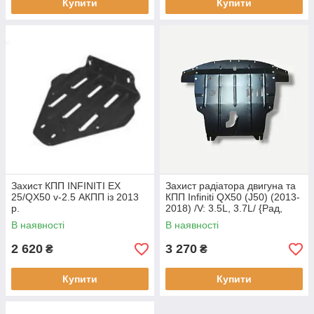
Купити
Купити
Захист КПП INFINITI EX
Захист радіатора двигуна та
25/QX50 v-2.5 АКПП із 2013
КПП Infiniti QX50 (J50) (2013-
р.
2018) /V: 3.5L, 3.7L/ {Рад,
ДВС} КГМ
В наявності
В наявності
2 620
3 270
₴
₴
Купити
Купити