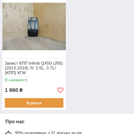
Захист КПП Infiniti QX50 (J50)
(2013-2018) /V: 3.5L, 3.7L/
{КПП} КГМ
В наявності
1 660
₴
Купити
Про нас
90% позитивних з 31 відгука за рік