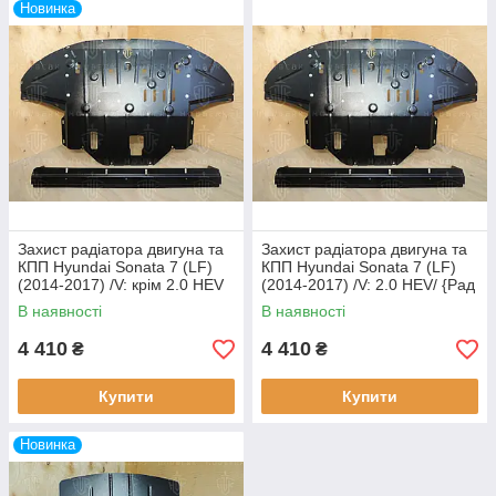
Новинка
Захист радіатора двигуна та
Захист радіатора двигуна та
КПП Hyundai Sonata 7 (LF)
КПП Hyundai Sonata 7 (LF)
(2014-2017) /V: крім 2.0 HEV
(2014-2017) /V: 2.0 HEV/ {Рад
USA/ {Рад ДВС КПП} (Замість
ДВС КПП} (Замість штатного
В наявності
В наявності
штатного пильника)
пильника) Дор
4 410
4 410
₴
₴
Купити
Купити
Новинка